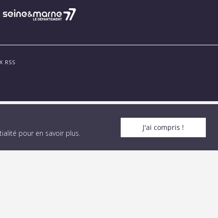
X RSS
J'ai compris !
alité pour en savoir plus
.