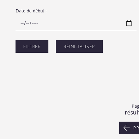
Date de début :
Pag
résul
P