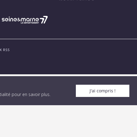
X RSS
J'ai compris !
alité pour en savoir plus
.