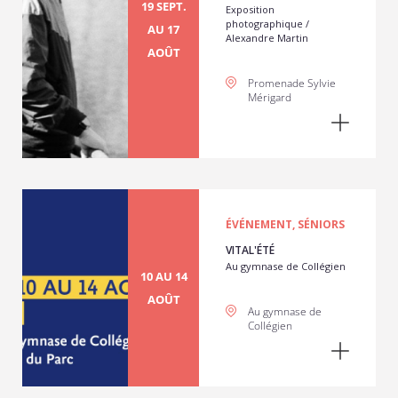
19 SEPT.
Exposition
photographique /
AU 17
Alexandre Martin
AOÛT
Promenade Sylvie
Mérigard
ÉVÉNEMENT, SÉNIORS
VITAL'ÉTÉ
Au gymnase de Collégien
10 AU 14
AOÛT
Au gymnase de
Collégien