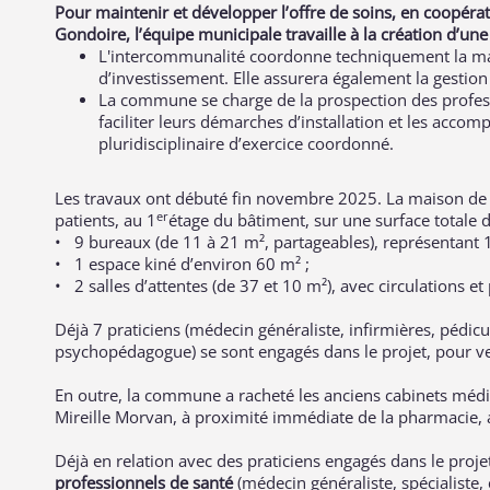
Pour maintenir et développer l’offre de soins, en coopé
Gondoire, l’équipe municipale travaille à la création d’
L'intercommunalité coordonne techniquement la maî
d’investissement. Elle assurera également la gestion 
La commune se charge de la prospection des profess
faciliter leurs démarches d’installation et les acc
pluridisciplinaire d’exercice coordonné.
Les travaux ont débuté fin novembre 2025.
La maison de s
er
patients, au 1
étage du bâtiment, sur une surface totale 
• 9 bureaux (de 11 à 21 m², partageables), représentant 
• 1 espace kiné d’environ 60 m² ;
• 2 salles d’attentes (de 37 et 10 m²), avec circulations 
Déjà 7 praticiens (médecin généraliste, infirmières, pédic
psychopédagogue) se sont engagés dans le projet, pour ven
En outre, la commune a racheté les anciens cabinets médi
Mireille Morvan, à proximité immédiate de la pharmacie, af
Déjà en relation avec des praticiens engagés dans le proje
professionnels de santé
(médecin généraliste, spécialiste