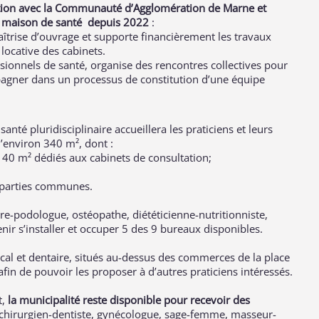
ration avec la Communauté d’Agglomération de Marne et
une maison de santé depuis 2022
:
trise d’ouvrage et supporte financièrement les travaux
locative des cabinets.
ionnels de santé, organise des rencontres collectives pour
ompagner dans un processus de constitution d’une équipe
anté pluridisciplinaire accueillera les praticiens et leurs
d’environ 340 m², dont :
140 m² dédiés aux cabinets de consultation;
et parties communes.
ure-podologue, ostéopathe, diététicienne-nutritionniste,
ir s’installer et occuper 5 des 9 bureaux disponibles.
cal et dentaire, situés au-dessus des commerces de la place
in de pouvoir les proposer à d’autres praticiens intéressés.
t,
la municipalité reste disponible pour recevoir des
, chirurgien-dentiste, gynécologue, sage-femme, masseur-