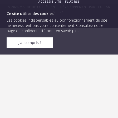
ACCESSIBILITÉ
|
FLUX RSS
© 2026 MAIRIE DE COLLÉGIEN — DÉVELOPPEMENT PAR
FLORIAN
VIEIRA
.
Ce site utilise des cookies !
Les cookies indispensables au bon fonctionnement du site
ne nécessitent pas votre consentement.
Consultez notre
page de confidentialité pour en savoir plus
.
J'ai compris !