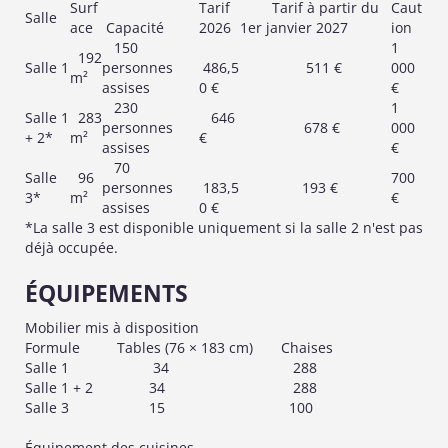
Surf
Tarif
Tarif à partir du
Caut
Salle
ace
Capacité
2026
1er janvier 2027
ion
150
1
192
Salle 1
personnes
486,5
511 €
000
m²
assises
0 €
€
230
1
Salle 1
283
646
personnes
678 €
000
+ 2*
m²
€
assises
€
70
Salle
96
700
personnes
183,5
193 €
3*
m²
€
assises
0 €
*La salle 3 est disponible uniquement si la salle 2 n'est pas
déjà occupée.
ÉQUIPEMENTS
Mobilier mis à disposition
Formule
Tables (76 × 183 cm)
Chaises
Salle 1
34
288
Salle 1 + 2
34
288
Salle 3
15
100
Équipement des cuisines