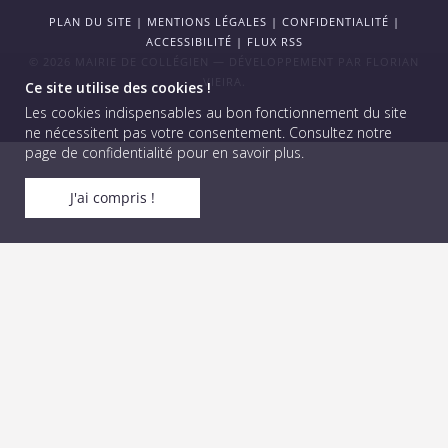
PLAN DU SITE
|
MENTIONS LÉGALES
|
CONFIDENTIALITÉ
|
ACCESSIBILITÉ
|
FLUX RSS
© 2026 MAIRIE DE COLLÉGIEN — DÉVELOPPEMENT PAR
FLORIAN
VIEIRA
.
Ce site utilise des cookies !
Les cookies indispensables au bon fonctionnement du site
ne nécessitent pas votre consentement.
Consultez notre
page de confidentialité pour en savoir plus
.
J'ai compris !