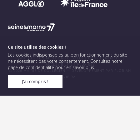
Ce site utilise des cookies !
Les cookies indispensables au bon fonctionnement du site
PLAN DU SITE
|
MENTIONS LÉGALES
|
CONFIDENTIALITÉ
|
ne nécessitent pas votre consentement.
Consultez notre
ACCESSIBILITÉ
|
FLUX RSS
page de confidentialité pour en savoir plus
.
© 2026 MAIRIE DE COLLÉGIEN — DÉVELOPPEMENT PAR
FLORIAN
VIEIRA
.
J'ai compris !