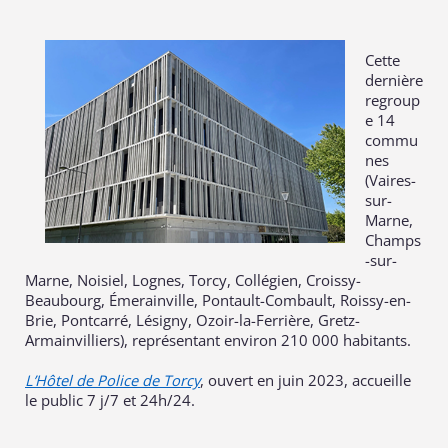
Cette
dernière
regroup
e 14
commu
nes
(Vaires-
sur-
Marne,
Champs
-sur-
Marne, Noisiel, Lognes, Torcy, Collégien, Croissy-
Beaubourg, Émerainville, Pontault-Combault, Roissy-en-
Brie, Pontcarré, Lésigny, Ozoir-la-Ferrière, Gretz-
Armainvilliers), représentant environ 210 000 habitants.
L’Hôtel de Police de Torcy
, ouvert en juin 2023, accueille
le public 7 j/7 et 24h/24.