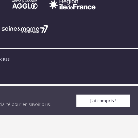
X RSS
J'ai compris !
alité pour en savoir plus
.