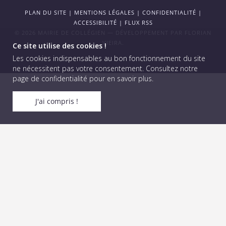
PLAN DU SITE
|
MENTIONS LÉGALES
|
CONFIDENTIALITÉ
|
ACCESSIBILITÉ
|
FLUX RSS
© 2026 MAIRIE DE COLLÉGIEN — DÉVELOPPEMENT PAR
FLORIAN
VIEIRA
.
Ce site utilise des cookies !
Les cookies indispensables au bon fonctionnement du site
ne nécessitent pas votre consentement.
Consultez notre
page de confidentialité pour en savoir plus
.
J'ai compris !