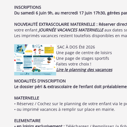
INSCRIPTIONS
Du samedi 6 juin 9h, au mercredi 17 juin 17h30, gérées par 
NOUVEAUTÉ EXTRASCOLAIRE MATERNELLE : R
éserver dire
votre enfant
JOURNÉE VACANCES MATERNELLE
aux dates so
Les imprimés vacances restent toutefois disponibles en mair
​​​ SAC À DOS Été 2026
Une page de centre de loisirs
Une page de stages sportifs
Faites votre choix !
Lire le planning des vacances
MODALITÉS D'INSCRIPTION
Le dossier péri & extrascolaire de l’enfant doit préalablem
MATERNELLE
• Réservez / Cochez sur le planning de votre enfant via le p
• ou imprimé vacances à remplir sur place en mairie.
ELEMENTAIRE
• en loisirs exclusivement :
Téléchargez / Remplissez
la fic