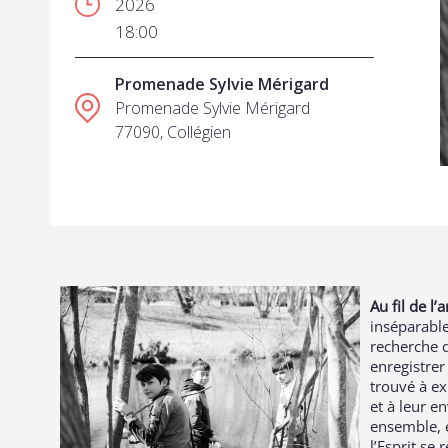
2026
18:00
Promenade Sylvie Mérigard
Promenade Sylvie Mérigard
77090, Collégien
Au fil de l
inséparable
recherche d
enregistrer
trouvé à ex
et à leur e
ensemble, e
l’Esprit se 