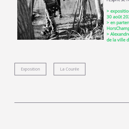
> expositio
30 août 20
> en parten
HorsCham
> Alexandre
de la ville 
Exposition
La Courée