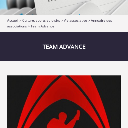
Accueil
>
Culture, sports et loisirs
>
Vie associative
>
Annuaire des
associations
> Team Advance
TEAM ADVANCE