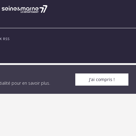
X RSS
J'ai compris !
alité pour en savoir plus
.