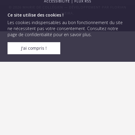
ACCESSIBILITÉ
|
FLUX RSS
© 2026 MAIRIE DE COLLÉGIEN — DÉVELOPPEMENT PAR
FLORIAN
VIEIRA
.
Ce site utilise des cookies !
Les cookies indispensables au bon fonctionnement du site
ne nécessitent pas votre consentement.
Consultez notre
page de confidentialité pour en savoir plus
.
J'ai compris !