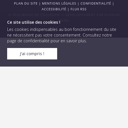
PLAN DU SITE
|
MENTIONS LÉGALES
|
CONFIDENTIALITÉ
|
ACCESSIBILITÉ
|
FLUX RSS
© 2026 MAIRIE DE COLLÉGIEN — DÉVELOPPEMENT PAR
FLORIAN
VIEIRA
.
Ce site utilise des cookies !
Les cookies indispensables au bon fonctionnement du site
ne nécessitent pas votre consentement.
Consultez notre
page de confidentialité pour en savoir plus
.
J'ai compris !