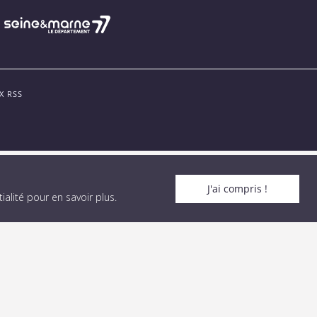
X RSS
J'ai compris !
alité pour en savoir plus
.