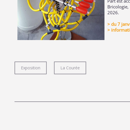
Part est acc
Bricologie,
2026.
> du 7 janv
> informati
Exposition
La Courée